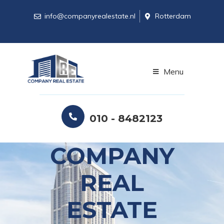
info@companyrealestate.nl
Rotterdam
Menu
010 - 8482123
COMPANY
REAL
ESTATE