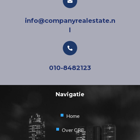
info@companyrealestate.n
l
010-8482123
Navigatie
Home
Over CRE