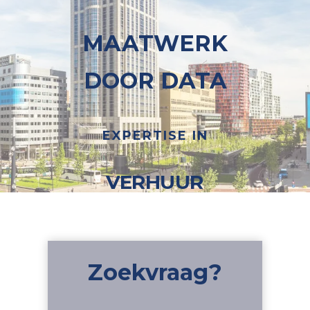
MAATWERK
DOOR DATA
EXPERTISE IN
V
E
R
H
U
U
R
Zoekvraag?